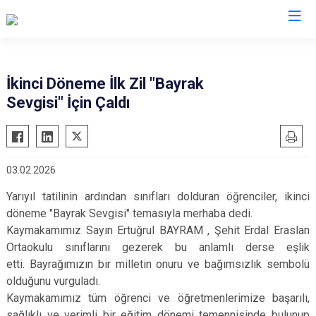
Bayburt
İkinci Döneme İlk Zil "Bayrak
Sevgisi" İçin Çaldı
Aydıntepe
Demirözü
03.02.2026
Yarıyıl tatilinin ardından sınıfları dolduran öğrenciler, ikinci
döneme "Bayrak Sevgisi" temasıyla merhaba dedi.
Kaymakamımız Sayın Ertuğrul BAYRAM , Şehit Erdal Eraslan
Ortaokulu sınıflarını gezerek bu anlamlı derse eşlik
etti.
Bayrağımızın bir milletin onuru ve bağımsızlık sembolü
olduğunu vurguladı.
Kaymakamımız tüm öğrenci ve öğretmenlerimize başarılı,
sağlıklı ve verimli bir eğitim dönemi temennisinde bulunup