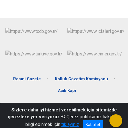
Resmi Gazete
Kolluk Gözetim Komisyonu
Açık Kapı
Ahmet Yesevi Mahallesi Çaykara Caddesi No:1 Kat:3 Aydıntepe/
Sizlere daha iyi hizmet verebilmek için sitemizde
BAYBURT
çerezlere yer veriyoruz
🍪 Çerez politikamız hakkında
0458 311 40 13
bilgi edinmek için
tıklayınız
Kabul et