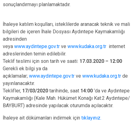
sonuçlandırmayı planlamaktadır.
İhaleye katılım koşulları, isteklilerde aranacak teknik ve mali
bilgileri de içeren İhale Dosyası Aydıntepe Kaymakamlığı
adresinden
veya
www.aydintepe.gov.tr
ve
www.kudaka.org.tr
internet
adreslerinden temin edilebilir.
Teklif teslimi için son tarih ve saati:
17.03.2020 – 12:00
Gerekli ek bilgi ya da
açıklamalar;
www.aydintepe.gov.tr
ve
www.kudaka.org.tr
de
yayınlanacaktır.
Teklifler,
17/03/2020
tarihinde, saat
14:00
’da ve Aydıntepe
Kaymakamlığı (Kale Mah. Hükümet Konağı Kat:2 Aydıntepe/
BAYBURT) adresinde yapılacak oturumda açılacaktır.
İhaleye ait dökümanları indirmek için
tıklayınız.