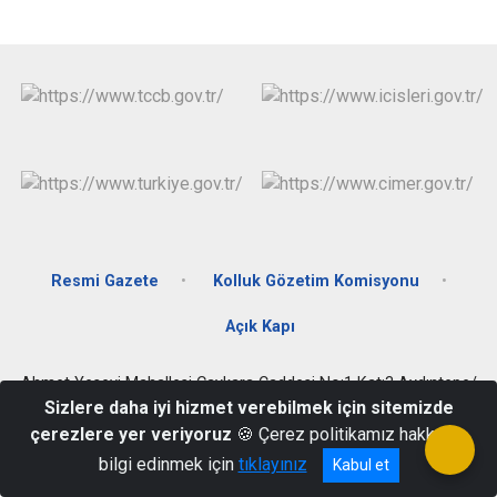
Resmi Gazete
Kolluk Gözetim Komisyonu
Açık Kapı
Ahmet Yesevi Mahallesi Çaykara Caddesi No:1 Kat:3 Aydıntepe/
BAYBURT
Sizlere daha iyi hizmet verebilmek için sitemizde
çerezlere yer veriyoruz
🍪 Çerez politikamız hakkında
0458 311 40 13
bilgi edinmek için
tıklayınız
Kabul et